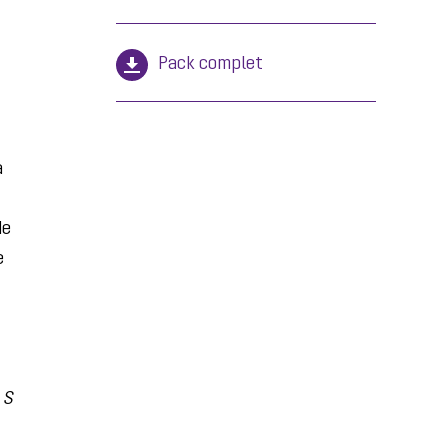
Pack complet
a
de
e
t
S