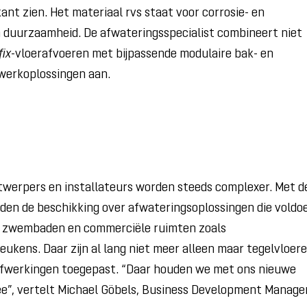
nt zien. Het materiaal rvs staat voor corrosie- en
n duurzaamheid. De afwateringsspecialist combineert niet
fix
-vloerafvoeren met bijpassende modulaire bak- en
werkoplossingen aan.
twerpers en installateurs worden steeds complexer. Met d
en de beschikking over afwateringsoplossingen die voldo
oor zwembaden en commerciële ruimten zoals
ukens. Daar zijn al lang niet meer alleen maar tegelvloer
rafwerkingen toegepast. “Daar houden we met ons nieuwe
e”, vertelt Michael Göbels, Business Development Manage