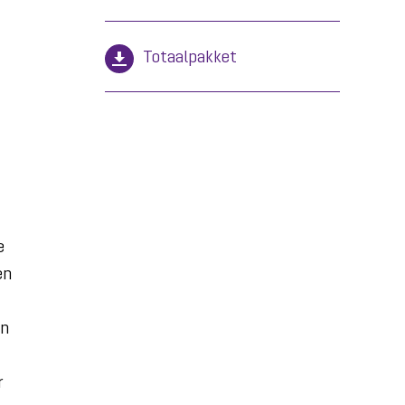
Totaalpakket
e
en
en
r