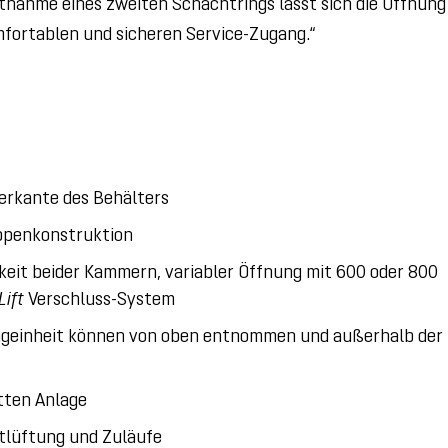
tnahme eines zweiten Schachtrings lässt sich die Öffnung
mfortablen und sicheren Service-Zugang.“
erkante des Behälters
ippenkonstruktion
keit beider Kammern, variabler Öffnung mit 600 oder 800
Lift
Verschluss-System
ageinheit können von oben entnommen und außerhalb der
tten Anlage
ntlüftung und Zuläufe