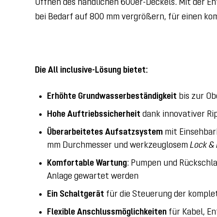
Öffnen des handlichen 600er-Deckels. Mit der En
bei Bedarf auf 800 mm vergrößern, für einen ko
Die All inclusive-Lösung bietet:
Erhöhte Grundwasserbeständigkeit
bis zur Ob
Hohe Auftriebssicherheit
dank innovativer R
Überarbeitetes Aufsatzsystem
mit Einsehbar
mm Durchmesser und werkzeuglosem
Lock & 
Komfortable Wartung
: Pumpen und Rückschl
Anlage gewartet werden
Ein Schaltgerät
für die Steuerung der komple
Flexible Anschlussmöglichkeiten
für Kabel, E